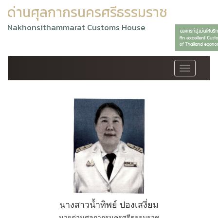
ด่านศุลกากรนครศรีธรรมราช
Nakhonsithammarat Customs House
Toggle
navigation
นางสาวน้ำทิพย์ ปองเสงี่ยม
นายด่านศุลกากรนครศรีธรรมราช